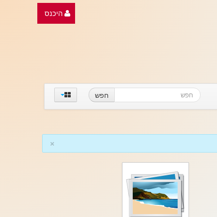
היכנס
חפש
×