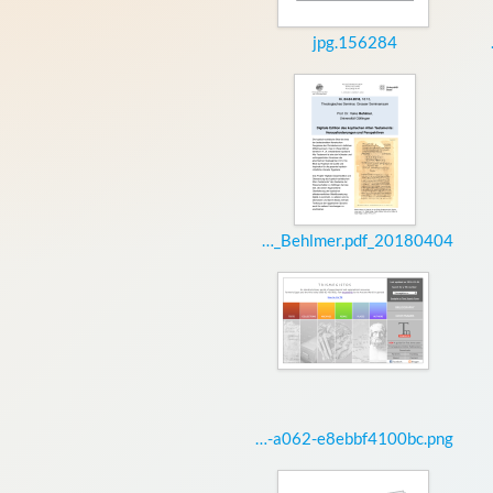
156284.jpg
13th In
20180404_Vortrag_Behlmer.pdf
8933d579-77f8-43d9-a062-e8ebbf4100bc.png