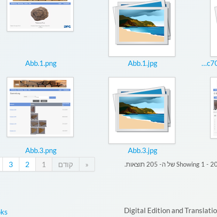
Abb.1.png
Abb.1.jpg
99710cbb9e158e1c708b1c888364f183.jpg
Abb.3.png
Abb.3.jpg
«
קודם
1
2
3
Showing 1 - 2 של ה- 205 תוצאות.
Digital Edition and Translati
oks