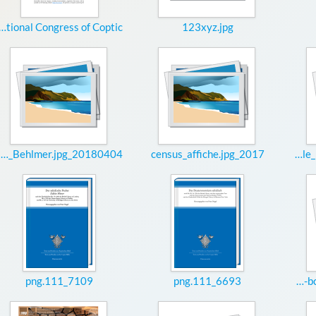
ternational Congress of Coptic...
123xyz.jpg
20180404_Vortrag_Behlmer.jpg
2017_census_affiche.jpg
20171224_203807seule_Kopie.jpeg
7109_111.png
6693_111.png
30d2a521-9427-4e4a-bc22-e70d753b6cfc.jpg