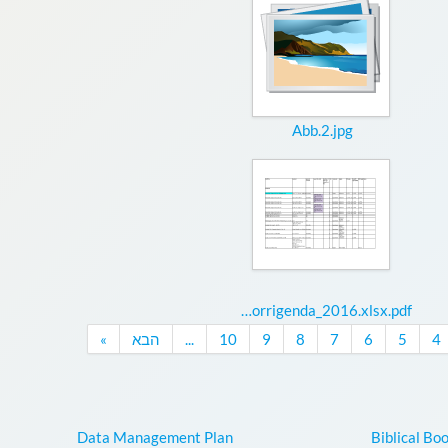
Abb.2.jpg
Addenda&Corrigenda_2016.xlsx.pdf
4
5
6
7
8
9
10
...
הבא
»
Data Management Plan
Biblical Bo