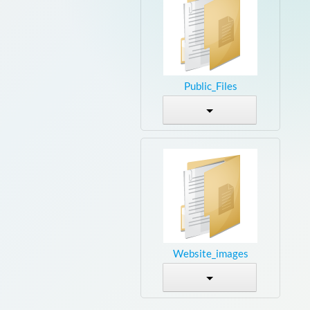
Public_Files
Website_images