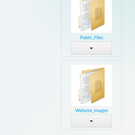
Public_Files
Website_images