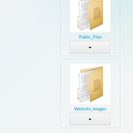
Public_Files
Website_images