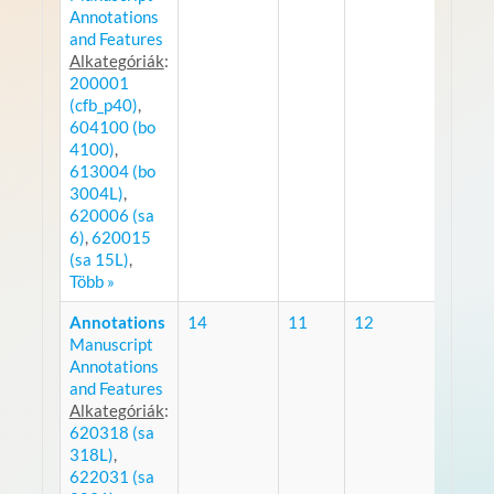
Annotations
and Features
Alkategóriák
:
200001
(cfb_p40)
,
604100 (bo
4100)
,
613004 (bo
3004L)
,
620006 (sa
6)
,
620015
(sa 15L)
,
Több »
Annotations
14
11
12
Manuscript
RSS
Annotations
and Features
Alkategóriák
:
620318 (sa
318L)
,
622031 (sa