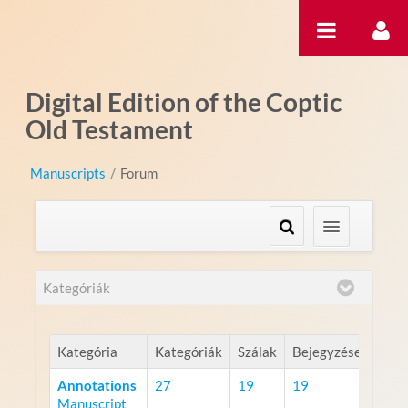
Ugrás a tartalomhoz
Digital Edition of the Coptic
Old Testament
Manuscripts
/
Forum
Kategóriák
Kategória
Kategóriák
Szálak
Bejegyzések
Annotations
27
19
19
Manuscript
RSS