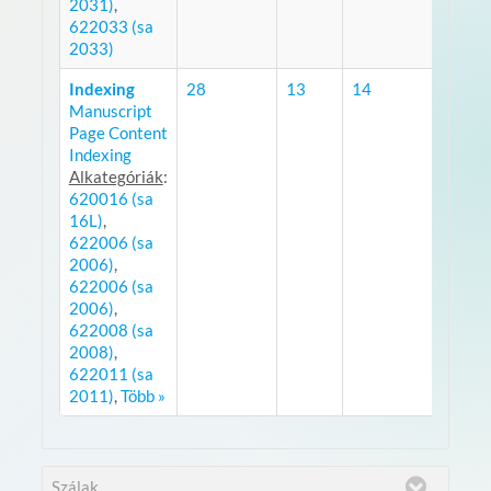
2031)
,
622033 (sa
2033)
Indexing
28
13
14
Manuscript
RSS
Page Content
Indexing
Alkategóriák
:
620016 (sa
16L)
,
622006 (sa
2006)
,
622006 (sa
2006)
,
622008 (sa
2008)
,
622011 (sa
2011)
,
Több »
Szálak