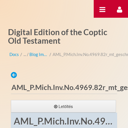
Ugrás a tartalomhoz
Digital Edition of the Coptic
Old Testament
Docs
/
Blog Images
/
AML_P.Mich.Inv.No.4969.82r_mt_geschn
AML_P.Mich.Inv.No.4969.82r_mt_ges
Letöltés
AML_P.Mich.Inv.No.4969.82r_mt_geschnitten.jpg