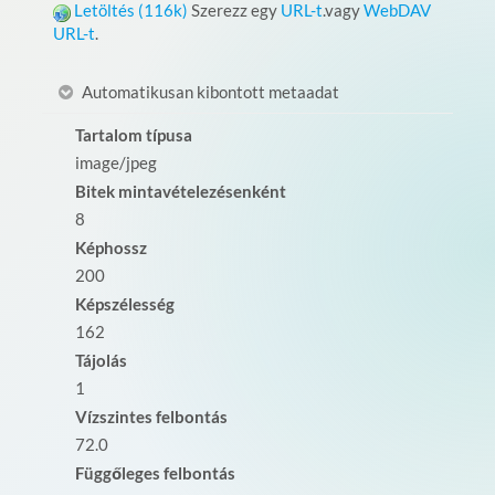
Letöltés (116k)
Szerezz egy
URL-t
.vagy
WebDAV
URL-t
.
Automatikusan kibontott metaadat
Tartalom típusa
image/jpeg
Bitek mintavételezésenként
8
Képhossz
200
Képszélesség
162
Tájolás
1
Vízszintes felbontás
72.0
Függőleges felbontás