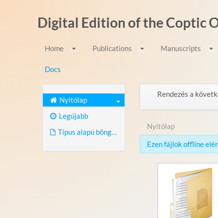
Ugrás a tartalomhoz
Digital Edition of the Coptic
Home
Publications
Manuscripts
Docs
Rendezés a követk
Nyitólap
Legújabb
Nyitólap
Típus alapú böngészés
Ezen fájlok offline el