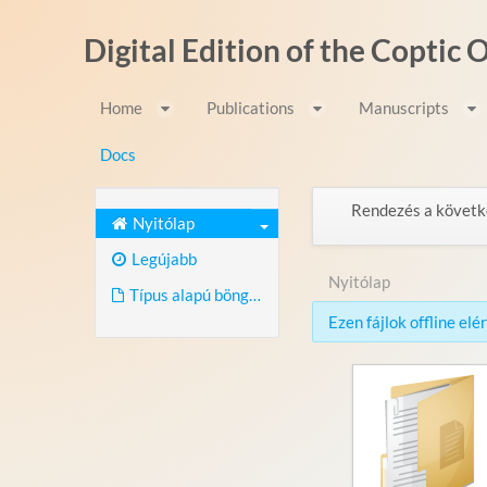
Ugrás a tartalomhoz
Digital Edition of the Coptic
Home
Publications
Manuscripts
Docs
Rendezés a követk
Nyitólap
Legújabb
Nyitólap
Típus alapú böngészés
Ezen fájlok offline el