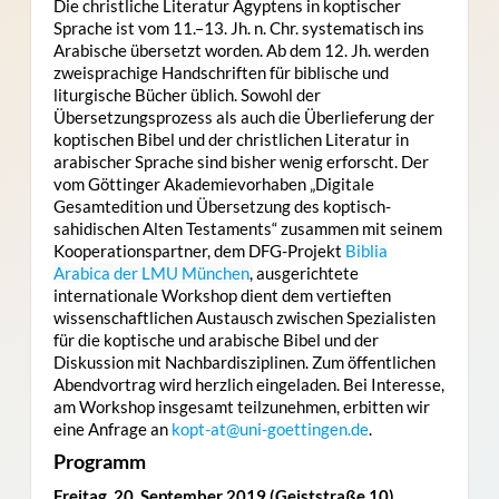
Die christliche Literatur Ägyptens in koptischer
Sprache ist vom 11.–13. Jh. n. Chr. systematisch ins
Arabische übersetzt worden. Ab dem 12. Jh. werden
zweisprachige Handschriften für biblische und
liturgische Bücher üblich. Sowohl der
Übersetzungsprozess als auch die Überlieferung der
koptischen Bibel und der christlichen Literatur in
arabischer Sprache sind bisher wenig erforscht. Der
vom Göttinger Akademievorhaben „Digitale
Gesamtedition und Übersetzung des koptisch-
sahidischen Alten Testaments“ zusammen mit seinem
Kooperationspartner,
dem DFG-Projekt
Biblia
Arabica der LMU München
,
ausgerichtete
internationale Workshop dient dem vertieften
wissenschaftlichen Austausch zwischen Spezialisten
für die koptische und arabische Bibel und der
Diskussion mit Nachbardisziplinen. Zum öffentlichen
Abendvortrag wird herzlich eingeladen. Bei Interesse,
am Workshop insgesamt teilzunehmen, erbitten wir
eine Anfrage an
kopt-at@uni-goettingen.de
.
Programm
Freitag, 20. September 2019 (Geiststraße 10)