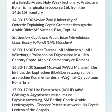
of a Sahidic-Arabic Holy Week lectionary: Arabic and
Bohairic marginalia in codex sa 16L from the
14th/15th century
14:30-15:00 Vevian Zaki (University of
Oxford): Explaining Coptic Grammar through the
Arabic Bible: MS Vatican, BAV, Copt. 14
3rd Session: Coptic and Arabic Bible Interrelations,
Chair: Ronny Vollandt (LMU München)
16:00-16:30 Peter Tarras (LMU München / JMU
Würzburg): Philosophical Digressions in a 13th
Century Copto-Arabic Commentary on Romans
16:30-17:00 Samuel Moawad (WWU Münster): Der
Einfluss der koptischen Bibelübersetzung auf den
arabischen Kommentar des al-Waǧīh al-Qalyubī zum
Römerbrief
17:00-17:30 Ute Pietruschka (KOHD AdW
Göttingen, Ägyptisches Museum und
Papyrussammlung, SM Berlin): Coptic-Arabic
Lexicography - Theodor Petraeus at work: His Coptic
Lexicon of the Gospels