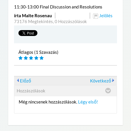
11:30-13:00 Final Discussion and Resolutions
írta Malte Rosenau
Jelölés
73176 Megtekintés,
0 Hozzászólások
Átlagos (1 Szavazás)
Előző
Következő
Hozzászólások
Még nincsenek hozzászólások.
Légy első!