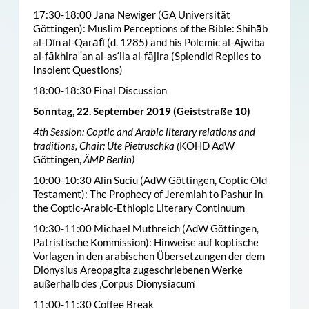
17:30-18:00 Jana Newiger (GA Universität
Göttingen): Muslim Perceptions of the Bible: Shihāb
al-Dīn al-Qarāfī (d. 1285) and his Polemic al-Ajwiba
al-fākhira ʿan al-asʾila al-fājira (Splendid Replies to
Insolent Questions)
18:00-18:30 Final Discussion
Sonntag, 22. September 2019 (Geiststraße 10)
4th Session: Coptic and Arabic literary relations and
traditions, Chair: Ute Pietruschka (
KOHD AdW
Göttingen,
ÄMP Berlin)
10:00-10:30 Alin Suciu (AdW Göttingen, Coptic Old
Testament): The Prophecy of Jeremiah to Pashur in
the Coptic-Arabic-Ethiopic Literary Continuum
10:30-11:00 Michael Muthreich (AdW Göttingen,
Patristische Kommission): Hinweise auf koptische
Vorlagen in den arabischen Übersetzungen der dem
Dionysius Areopagita zugeschriebenen Werke
außerhalb des ‚Corpus Dionysiacum‘
11:00-11:30 Coffee Break