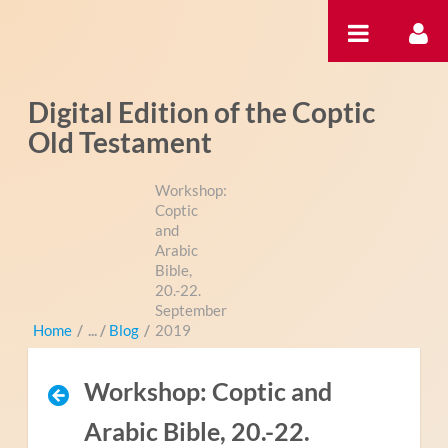
Ugrás a tartalomhoz
Digital Edition of the Coptic
Old Testament
Workshop:
Coptic
and
Arabic
Bible,
20.-22.
September
Home
/
Blog
/
2019
Workshop: Coptic and
Arabic Bible, 20.-22.