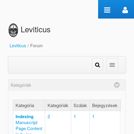
Ugrás a tartalomhoz
Leviticus
Leviticus
/
Forum
Forum
Kategóriák
Kategória
Kategóriák
Szálak
Bejegyzések
Indexing
2
1
1
Manuscript
RSS
Page Content