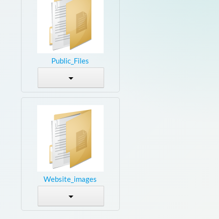
Public_Files
Website_images