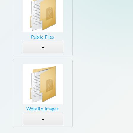
Public_Files
Website_images