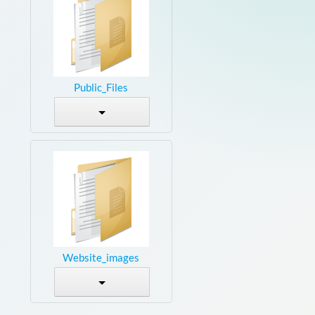
Public_Files
Website_images