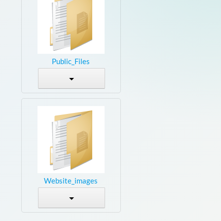
Public_Files
Website_images