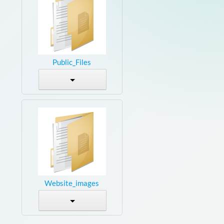
Public_Files
Website_images