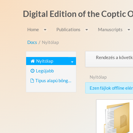
Ugrás a tartalomhoz
Digital Edition of the Coptic
Home
Publications
Manuscripts
Docs
/
Nyitólap
Rendezés a követk
Nyitólap
Legújabb
Nyitólap
Típus alapú böngészés
Ezen fájlok offline el