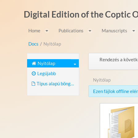
Ugrás a tartalomhoz
Digital Edition of the Coptic
Home
Publications
Manuscripts
Docs
/
Nyitólap
Rendezés a követk
Nyitólap
Legújabb
Nyitólap
Típus alapú böngészés
Ezen fájlok offline el