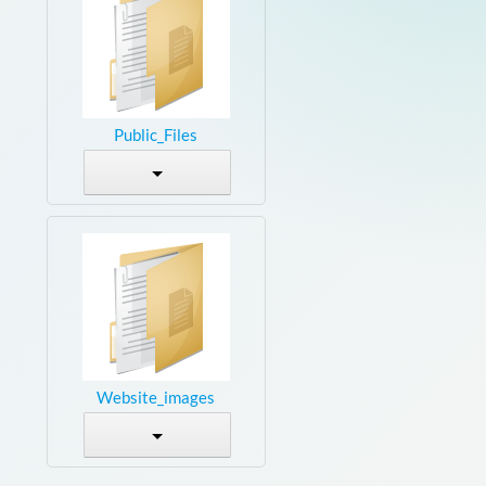
Public_Files
Website_images