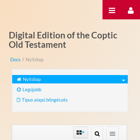
Ugrás a tartalomhoz
Digital Edition of the Coptic
Old Testament
Docs
/
Nyitólap
Nyitólap
Legújabb
Típus alapú böngészés