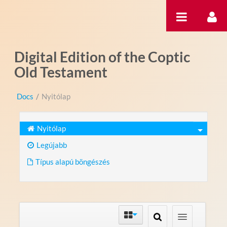
Ugrás a tartalomhoz
Digital Edition of the Coptic
Old Testament
Docs
/
Nyitólap
Nyitólap
Legújabb
Típus alapú böngészés