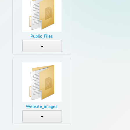
Public_Files
Website_images