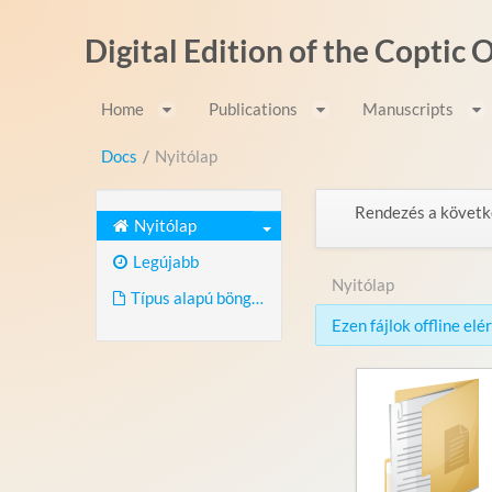
Ugrás a tartalomhoz
Digital Edition of the Coptic
Home
Publications
Manuscripts
Docs
/
Nyitólap
Rendezés a követk
Nyitólap
Legújabb
Nyitólap
Típus alapú böngészés
Ezen fájlok offline el