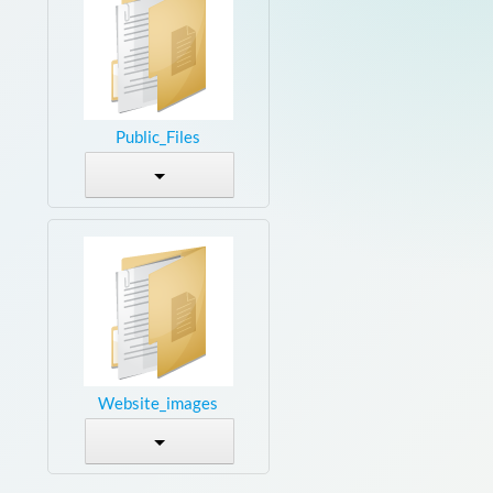
Public_Files
Website_images