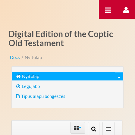
Ugrás a tartalomhoz
Digital Edition of the Coptic
Old Testament
Docs
/
Nyitólap
Nyitólap
Legújabb
Típus alapú böngészés