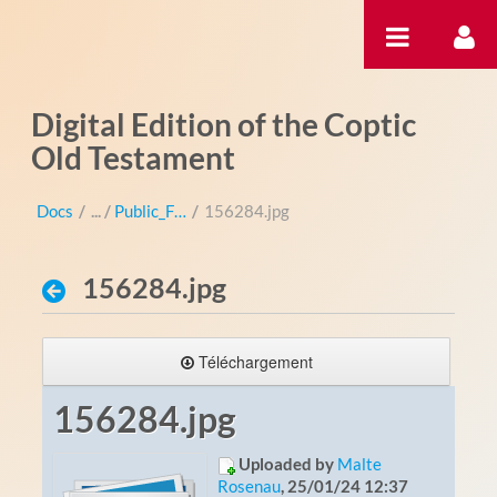
Saut au contenu
Digital Edition of the Coptic
Old Testament
Docs
/
Public_Files
/
156284.jpg
156284.jpg
Téléchargement
156284.jpg
Uploaded by
Malte
Rosenau
, 25/01/24 12:37