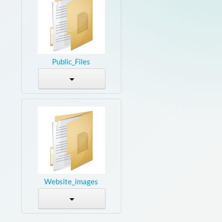
Public_Files
Website_images