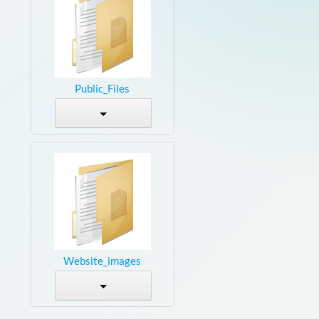
Public_Files
Website_images