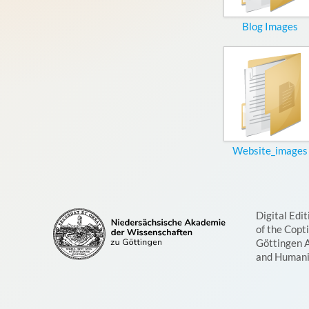
Blog Images
Website_images
Digital Edit
of the Copt
Göttingen 
and Humani