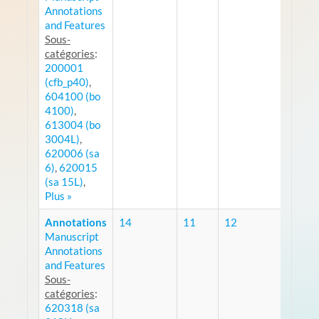
Annotations
and Features
Sous-
catégories
:
200001
(cfb_p40)
,
604100 (bo
4100)
,
613004 (bo
3004L)
,
620006 (sa
6)
,
620015
(sa 15L)
,
Plus »
Annotations
14
11
12
Manuscript
RSS
Annotations
and Features
Sous-
catégories
:
620318 (sa