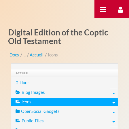
Saut au contenu
Digital Edition of the Coptic
Old Testament
Docs
/
Accueil
/
icons
ACCUEIL
Haut
Blog Images
icons
OpenSocial Gadgets
Public_Files