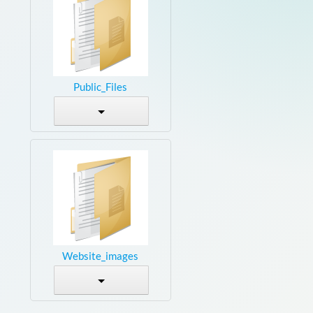
Public_Files
Website_images