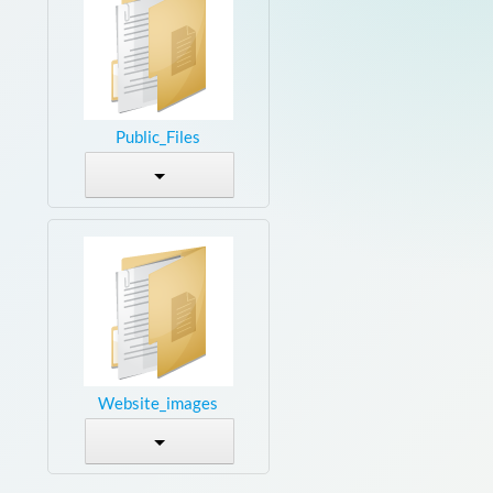
Public_Files
Website_images