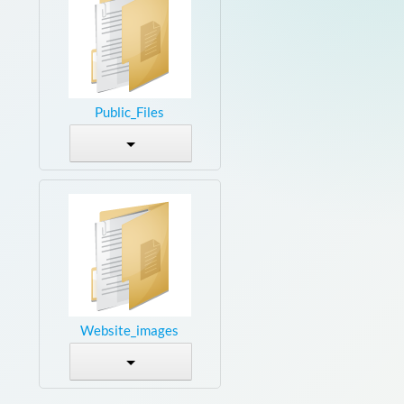
Public_Files
Website_images