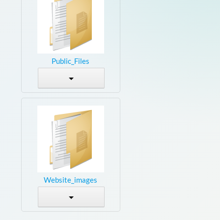
Public_Files
Website_images