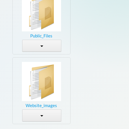
Public_Files
Website_images