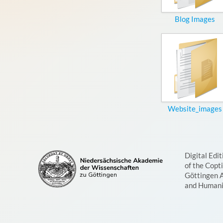
Blog Images
Website_images
Digital Edit
of the Copt
Göttingen 
and Humani