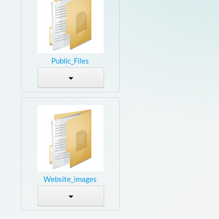
Public_Files
Website_images