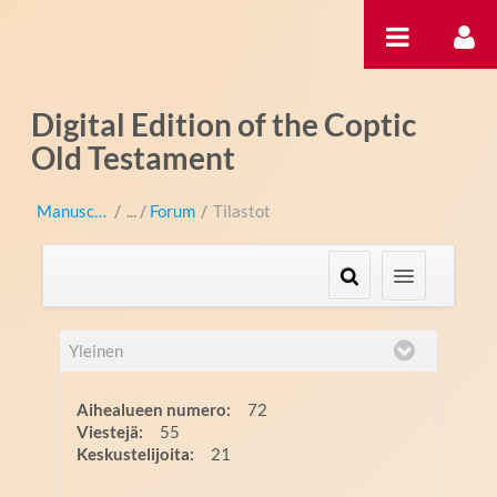
Hyppää sisältöön
Digital Edition of the Coptic
Old Testament
Manuscripts
/
Forum
/
Tilastot
Yleinen
Aihealueen numero:
72
Viestejä:
55
Keskustelijoita:
21