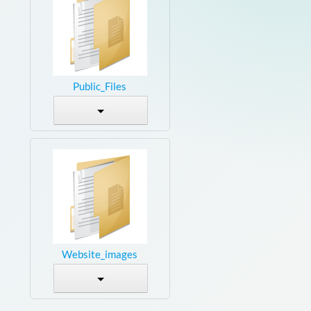
Public_Files
Website_images