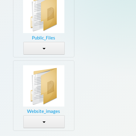
Public_Files
Website_images