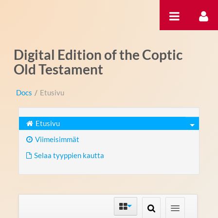
Hyppää sisältöön
Digital Edition of the Coptic
Old Testament
Docs
/
Etusivu
Etusivu
Viimeisimmät
Selaa tyyppien kautta