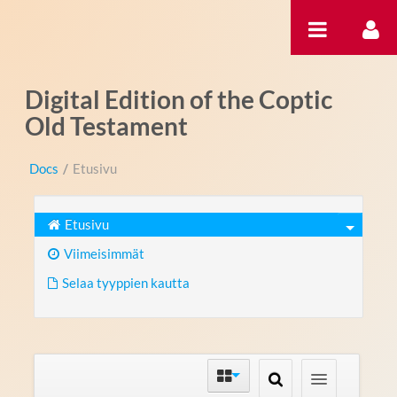
Hyppää sisältöön
Digital Edition of the Coptic
Old Testament
Docs
/
Etusivu
Etusivu
Viimeisimmät
Selaa tyyppien kautta