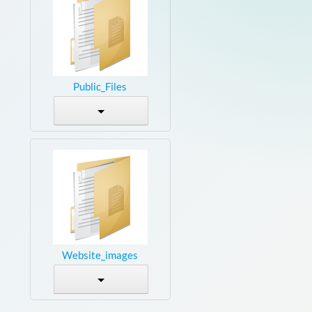
Public_Files
Website_images