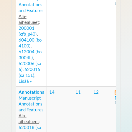
Annotations
and Features
Ala-
aihealueet
:
200001
(cfb_p40)
,
604100 (bo
4100)
,
613004 (bo
3004L)
,
620006 (sa
6)
,
620015
(sa 15L)
,
Lisää »
Annotations
14
11
12
Manuscript
RSS
Annotations
and Features
Ala-
aihealueet
:
620318 (sa