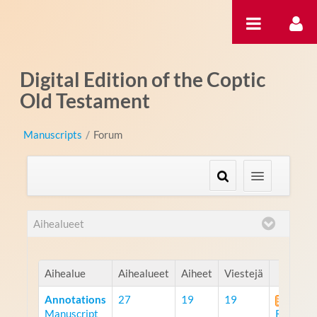
Hyppää sisältöön
Digital Edition of the Coptic
Old Testament
Manuscripts
/
Forum
Aihealueet
Aihealue
Aihealueet
Aiheet
Viestejä
Annotations
27
19
19
Manuscript
RSS