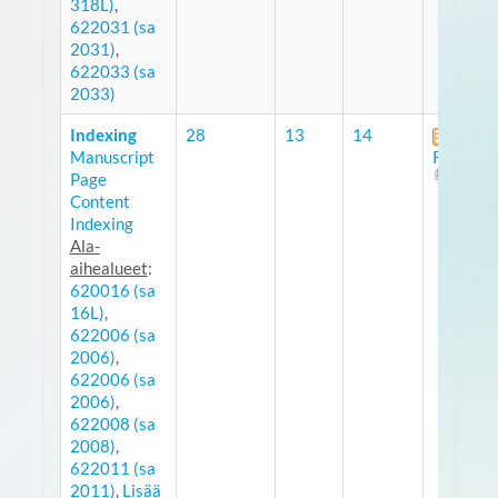
318L)
,
622031 (sa
2031)
,
622033 (sa
2033)
Indexing
28
13
14
Manuscript
RSS
Page
Content
Indexing
Ala-
aihealueet
:
620016 (sa
16L)
,
622006 (sa
2006)
,
622006 (sa
2006)
,
622008 (sa
2008)
,
622011 (sa
2011)
,
Lisää