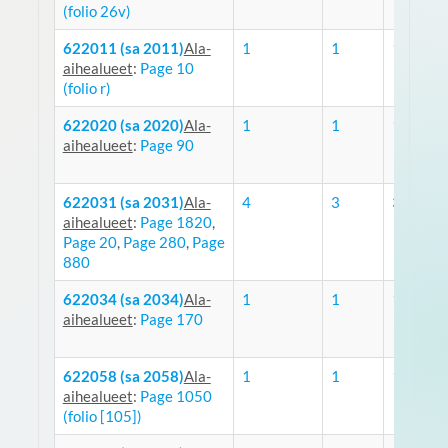
(folio 26v)
622011 (sa 2011)
Ala-
1
1
1
aihealueet
:
Page 10
(folio r)
622020 (sa 2020)
Ala-
1
1
1
aihealueet
:
Page 90
622031 (sa 2031)
Ala-
4
3
3
aihealueet
:
Page 1820
,
Page 20
,
Page 280
,
Page
880
622034 (sa 2034)
Ala-
1
1
1
aihealueet
:
Page 170
622058 (sa 2058)
Ala-
1
1
1
aihealueet
:
Page 1050
(folio [105])