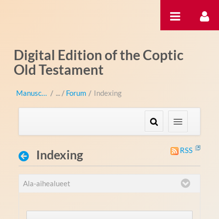
Hyppää sisältöön
Digital Edition of the Coptic
Old Testament
Manuscripts
/
Forum
/
Indexing
RSS
Indexing
Ala-aihealueet