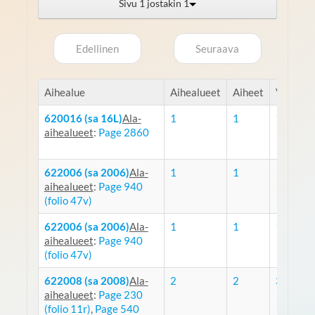
Sivu 1 jostakin 1
Edellinen
Seuraava
Aihealue
Aihealueet
Aiheet
Viestejä
620016 (sa 16L)
Ala-
1
1
1
aihealueet
:
Page 2860
622006 (sa 2006)
Ala-
1
1
1
aihealueet
:
Page 940
(folio 47v)
622006 (sa 2006)
Ala-
1
1
1
aihealueet
:
Page 940
(folio 47v)
622008 (sa 2008)
Ala-
2
2
3
aihealueet
:
Page 230
(folio 11r)
,
Page 540