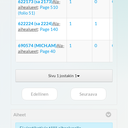
622173 (sa 2173)
Ala-
1
0
0
aihealueet
:
Page 510
(folio 51)
622224 (sa 2224)
Ala-
1
1
1
aihealueet
:
Page 140
690574 (MICH.AM)
Ala-
1
0
0
aihealueet
:
Page 40
Sivu 1 jostakin 1
Edellinen
Seuraava
Aiheet