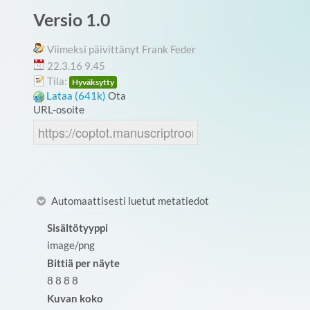
Versio 1.0
Viimeksi päivittänyt Frank Feder
22.3.16 9.45
Tila:
Hyväksytty
Lataa (641k)
Ota
URL-osoite
Automaattisesti luetut metatiedot
Sisältötyyppi
image/png
Bittiä per näyte
8 8 8 8
Kuvan koko