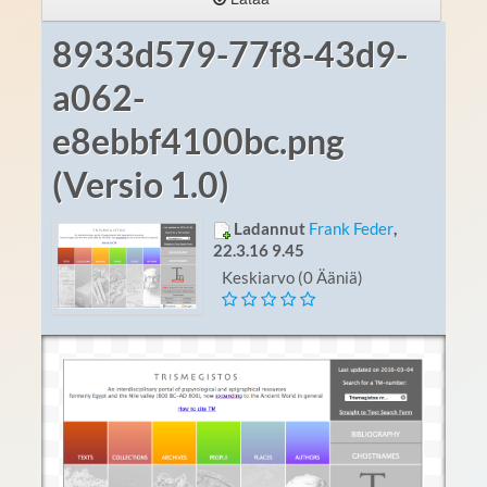
8933d579-77f8-43d9-
a062-
e8ebbf4100bc.png
(Versio 1.0)
Ladannut
Frank Feder
,
22.3.16 9.45
Keskiarvo (0 Ääniä)