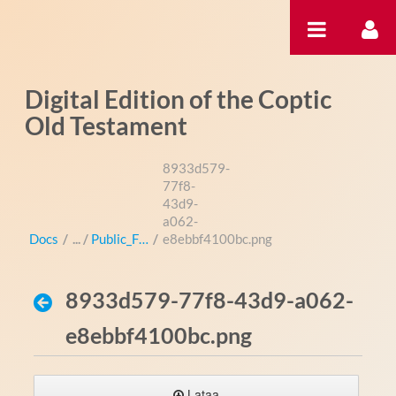
Hyppää sisältöön
Digital Edition of the Coptic
Old Testament
8933d579-
77f8-
43d9-
a062-
Docs
/
Public_Files
/
e8ebbf4100bc.png
8933d579-77f8-43d9-a062-
e8ebbf4100bc.png
Lataa