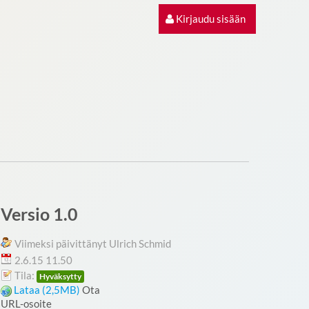
Kirjaudu sisään
Versio 1.0
Viimeksi päivittänyt Ulrich Schmid
2.6.15 11.50
Tila:
Hyväksytty
Lataa (2,5MB)
Ota
URL-osoite