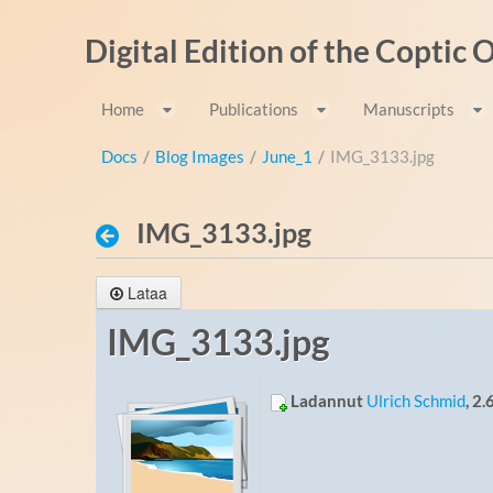
Hyppää sisältöön
Digital Edition of the Coptic
Home
Publications
Manuscripts
Docs
/
Blog Images
/
June_1
/
IMG_3133.jpg
IMG_3133.jpg
Lataa
IMG_3133.jpg
Ladannut
Ulrich Schmid
, 2