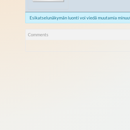
Esikatselunäkymän luonti voi viedä muutamia minuut
Comments