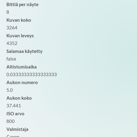
Bittiä per näyte
8
Kuvan koko
3264
Kuvan leveys
4352
Salamaa käytetty
false
Altistumisaika
0.03333333333333333
Aukon numero
5.0
Aukon koko
37.441
ISO arvo
800
Valmistaja
Canon