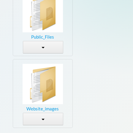
Public_Files
Website_images