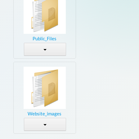
Public_Files
Website_images