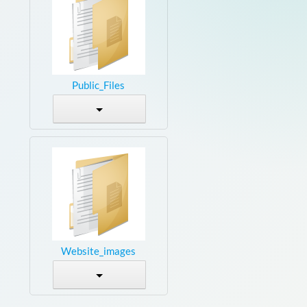
Public_Files
Website_images