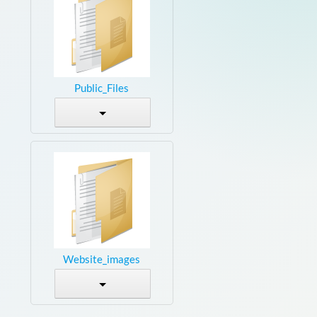
Public_Files
Website_images