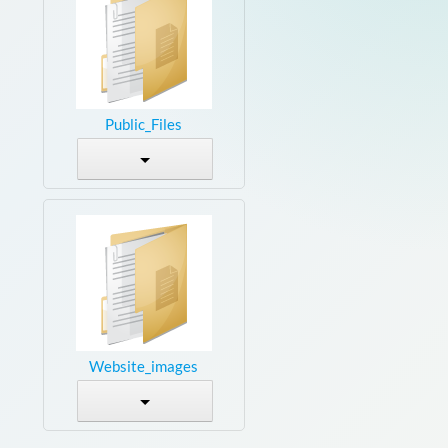
Public_Files
Website_images