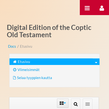
Hyppää sisältöön
Digital Edition of the Coptic
Old Testament
Docs
/
Etusivu
Etusivu
Viimeisimmät
Selaa tyyppien kautta