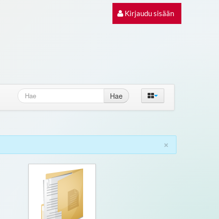
Kirjaudu sisään
Hae
×