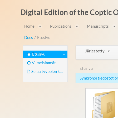
Hyppää sisältöön
Digital Edition of the Coptic
Home
Publications
Manuscripts
Docs
/
Etusivu
Järjestetty
Etusivu
Viimeisimmät
Etusivu
Selaa tyyppien kautta
Synkronoi tiedostot om