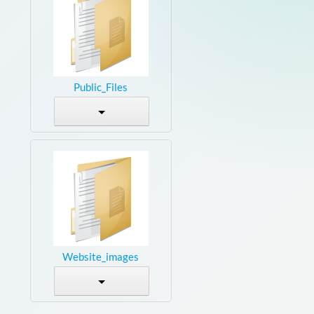
Public_Files
Website_images