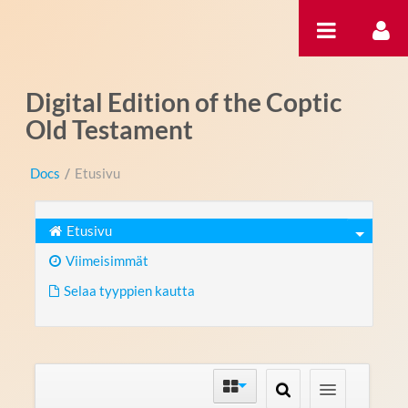
Hyppää sisältöön
Digital Edition of the Coptic
Old Testament
Docs
/
Etusivu
Etusivu
Viimeisimmät
Selaa tyyppien kautta