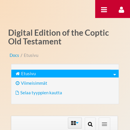
Hyppää sisältöön
Digital Edition of the Coptic
Old Testament
Docs
/
Etusivu
Etusivu
Viimeisimmät
Selaa tyyppien kautta