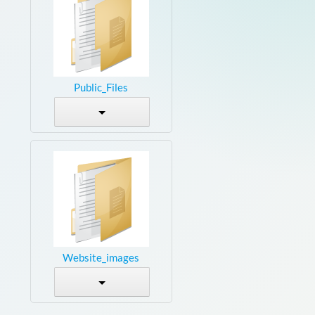
Public_Files
Website_images